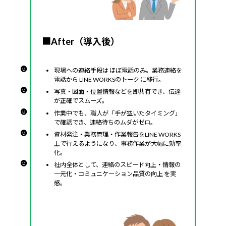
■
After（導入後）
現場への連絡手段は ほぼ電話のみ。業務連絡を
電話から LINE WORKSのトーク に移行。
写真・図面・位置情報などを即共有でき、伝達
が正確でスムーズ。
作業中でも、職人が「手が空いたタイミング」
で確認でき、連絡待ちのムダがゼロ。
資材発注・業務管理・作業報告をLINE WORKS
上で行えるようになり、事務作業が大幅に効率
化。
社内全体として、連絡のスピード向上・情報の
一元化・コミュニケーション品質の向上 を実
感。