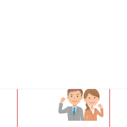
■
After（導入後）
NASを導入することによって、日々のが共有で
きた。
ネットワークの障害や機器の不具合等に迅速な
対応をしてもらえるようになった。
BCP対策、ランサム対策にも対応し、安心して
業務ができるようになった。
データのバックアップ体制が整い、万が一の時
も復旧できるようになった。
担当者に依存せず、誰でも必要なデータにアク
セスできるようになった。