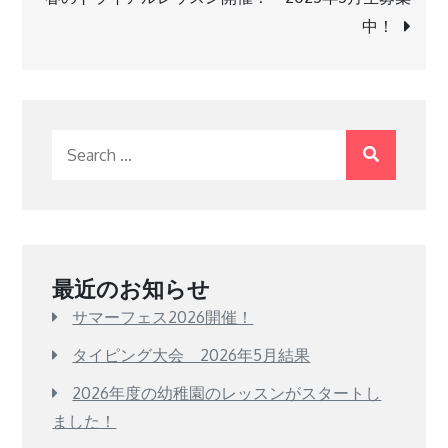
中！
ナ
ビ
ゲ
Search
for:
ー
シ
最近のお知らせ
ョ
サマーフェス2026開催！
ン
タイピング大会 2026年5月結果
2026年度の幼稚園のレッスンがスタートし
ました！