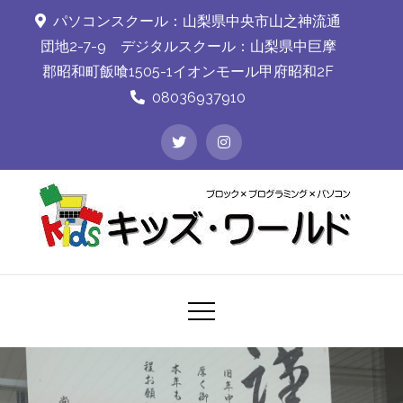
Skip
パソコンスクール：山梨県中央市山之神流通
to
団地2-7-9 デジタルスクール：山梨県中巨摩
content
郡昭和町飯喰1505-1イオンモール甲府昭和2F
08036937910
kidsworld
ブロック×プログラミング×パソコン